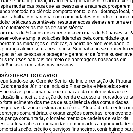
 Rare é uma organização ambiental global sem fins lucrativos 
nspira mudanças para que as pessoas e a natureza prosperem.
undamentada na ciência comportamental e na liderança local, 
are trabalha em parceria com comunidades em todo o mundo p
dotar práticas sustentáveis, restaurar ecossistemas em terra e 
ar e fortalecer os meios de subsistência.
om mais de 50 anos de experiência em mais de 60 países, a R
esenvolve e amplia soluções lideradas pela comunidade que
bordam as mudanças climáticas, a perda de biodiversidade, a
egurança alimentar e a resiliência. Seu trabalho se concentra 
apacitar as pessoas a proteger e gerenciar de forma sustentáve
eus recursos naturais por meio de abordagens baseadas em
vidências e centradas nas pessoas.
ISÃO GERAL DO CARGO
eportando-se ao Gerente Sênior de Implementação de Progra
 Coordenador Júnior de Inclusão Financeira e Mercados será
esponsável por apoiar na coordenação da implementação de
nclusão financeira, geração de renda e acesso a mercados volt
o fortalecimento dos meios de subsistência das comunidades
esqueiras da zona costeira amazônica. Atuará diretamente com
ideranças comunitárias, e organizações parceiras, promovendo 
oupança comunitária, o fortalecimento de cadeias de valor da
esca artesanal e a conexão das comunidades a oportunidades
omercialização, crédito e serviços financeiros, contribuindo par