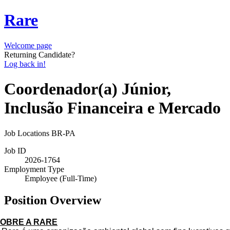
Rare
Welcome page
Returning Candidate?
Log back in!
Coordenador(a) Júnior,
Inclusão Financeira e Mercado
Job Locations
BR-PA
Job ID
2026-1764
Employment Type
Employee (Full-Time)
Position Overview
OBRE A RARE