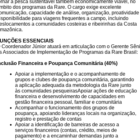
ornar a pesca sustentável também economicamente viável, no
mbito dos programas da Rare. O cargo exige excelente
omunicação, capacidade de análise, organização, proatividade
isponibilidade para viagens frequentes a campo, incluindo
eslocamentos a comunidades costeiras e ribeirinhas da Costa
mazônica.
UNÇÕES ESSENCIAIS
 Coordenador Júnior atuará em articulação com o Gerente Sêni
s Associados de Implementação de Programas da Rare Brasil:
nclusão Financeira e Poupança Comunitária (40%)
Apoiar a implementação e o acompanhamento de
grupos e clubes de poupança comunitária, garantindo
a aplicação adequada da metodologia da Rare junto
às comunidades pesqueiras
Apoiar ações de educação
financeira e desenvolvimento de capacidades em
gestão financeira pessoal, familiar e comunitária
Acompanhar o funcionamento dos grupos de
poupança, apoiando lideranças locais na organização,
registro e prestação de contas
Apoiar a identificação de barreiras de acesso a
serviços financeiros (contas, crédito, meios de
pagamento) e a encaminhar demandas junto a