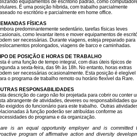
tilizando equipamentos de escritório padrão, como computador
elulares. É uma posição híbrida, com trabalho parcialmente
aseado no escritório e parcialmente em home office.
EMANDAS FÍSICAS
mbora predominantemente sedentário, tarefas físicas leves
casionais, como levantar itens e mover equipamentos de escritó
odem ser necessárias. Durante viagens, esteja preparado para
eslocamentos prolongados, viagens de barco e caminhadas.
IPO DE POSIÇÃO E HORAS DE TRABALHO
sta é uma função de tempo integral, com dias úteis típicos de
egunda a sexta-feira, das 9h às 18h. No entanto, horas extras
odem ser necessárias ocasionalmente. Esta posição é elegível
ara o programa de trabalho remoto ou horário flexível da Rare.
UTRAS RESPONSABILIDADES
sta descrição do cargo não foi projetada para cobrir ou conter 
ista abrangente de atividades, deveres ou responsabilidades qu
ão exigidos do funcionário para este trabalho. Outras atividade
elacionadas à função poderão ser atribuídas conforme as
ecessidades do programa e da organização.
are is an equal opportunity employer and is committed 
roactive program of affirmative action and diversity develop